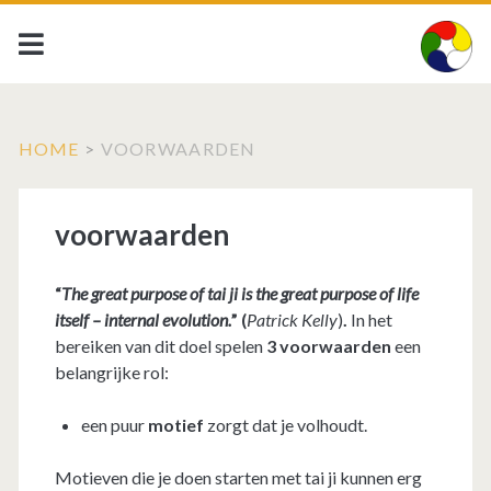
HOME
>
VOORWAARDEN
voorwaarden
“
The great purpose of tai ji is the great purpose of life
itself – internal evolution.
” (
Patrick Kelly
)
.
In het
bereiken van dit doel spelen
3 voorwaarden
een
belangrijke rol:
een puur
motief
zorgt dat je volhoudt.
Motieven die je doen starten met tai ji kunnen erg