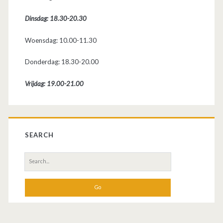
m
Dinsdag: 18.30-20.30
a
Woensdag: 10.00-11.30
r
Donderdag: 18.30-20.00
y
Vrijdag: 19.00-21.00
S
i
SEARCH
d
S
e
e
a
b
r
c
a
h