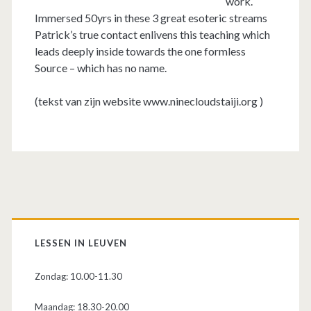
work.
Immersed 50yrs in these 3 great esoteric streams
Patrick’s true contact enlivens this teaching which
leads deeply inside towards the one formless
Source – which has no name.
(tekst van zijn website www.ninecloudstaiji.org )
P
r
LESSEN IN LEUVEN
i
Zondag: 10.00-11.30
Maandag: 18.30-20.00